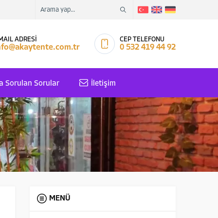
MAIL ADRESİ
CEP TELEFONU
nfo@akaytente.com.tr
0 532 419 44 92
a Sorulan Sorular
İletişim
MENÜ
ı