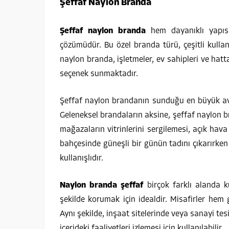
Şeffaf Naylon Branda
Şeffaf naylon branda
hem dayanıklı yapıs
çözümüdür. Bu özel branda türü, çeşitli kullanı
naylon branda, işletmeler, ev sahipleri ve hatt
seçenek sunmaktadır.
Şeffaf naylon brandanın sunduğu en büyük avan
Geleneksel brandaların aksine, şeffaf naylon br
mağazaların vitrinlerini sergilemesi, açık hava 
bahçesinde güneşli bir günün tadını çıkarırken
kullanışlıdır.
Naylon branda şeffaf
birçok farklı alanda ku
şekilde korumak için idealdir. Misafirler hem
Aynı şekilde, inşaat sitelerinde veya sanayi tes
içerideki faaliyetleri izlemesi için kullanılabilir.