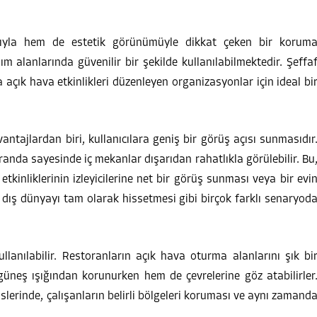
ıyla hem de estetik görünümüyle dikkat çeken bir korum
m alanlarında güvenilir bir şekilde kullanılabilmektedir. Şeffa
a açık hava etkinlikleri düzenleyen organizasyonlar için ideal bi
tajlardan biri, kullanıcılara geniş bir görüş açısı sunmasıdır
anda sayesinde iç mekanlar dışarıdan rahatlıkla görülebilir. Bu
etkinliklerinin izleyicilerine net bir görüş sunması veya bir evi
 dış dünyayı tam olarak hissetmesi gibi birçok farklı senaryod
llanılabilir. Restoranların açık hava oturma alanlarını şık bi
 güneş ışığından korunurken hem de çevrelerine göz atabilirler
islerinde, çalışanların belirli bölgeleri koruması ve aynı zamand