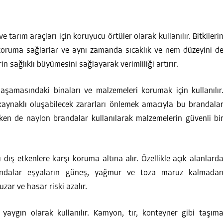
tarım araçları için koruyucu örtüler olarak kullanılır. Bitkileri
 koruma sağlarlar ve aynı zamanda sıcaklık ve nem düzeyini d
rin sağlıklı büyümesini sağlayarak verimliliği artırır.
şamasındaki binaları ve malzemeleri korumak için kullanılır
aynaklı oluşabilecek zararları önlemek amacıyla bu brandala
ırken de naylon brandalar kullanılarak malzemelerin güvenli bi
 dış etkenlere karşı koruma altına alır. Özellikle açık alanlard
andalar eşyaların güneş, yağmur ve toza maruz kalmada
ar ve hasar riski azalır.
yaygın olarak kullanılır. Kamyon, tır, konteyner gibi taşım