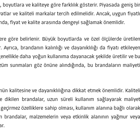
 boyutlara ve kaliteye göre farklılık gösterir. Piyasada geniş bi
ar ve kaliteli markalar tercih edilmelidir. Ancak, uygun fiyatl
mda, fiyat ve kalite arasında dengeyi sağlamak önemlidir.
ere göre belirlenir. Büyük boyutlarda ve özel ölçülerde üretile
 Ayrıca, brandanın kalınlığı ve dayanıklılığı da fiyatı etkileye
genellikle daha yoğun kullanıma dayanacak şekilde üretilir ve b
çözüm sunmaları göz önüne alındığında, bu brandaların maliyet
nün kalitesine ve dayanıklılığına dikkat etmek önemlidir. Kalitel
e dikilen brandalar, uzun süreli kullanım sağlayarak maliye
eçirmez özelliklere sahip olması, kullanım alanına bağlı olara
lan brandalar, malzemelerin veya etkinlik alanının yağmur vey
ar.