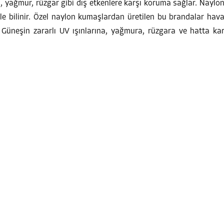
 yağmur, rüzgar gibi dış etkenlere karşı koruma sağlar. Naylo
yle bilinir. Özel naylon kumaşlardan üretilen bu brandalar hav
r. Güneşin zararlı UV ışınlarına, yağmura, rüzgara ve hatta ka