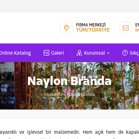
FİRMA MERKEZİ
E
TÜM/TÜRKİYE
i
Online Katalog
Galeri
Kurumsal
Sıkç
Naylon Branda
Anasayfa
»
Naylon Branda
ayanıklı ve işlevsel bir malzemedir. Hem açık hem de kapal