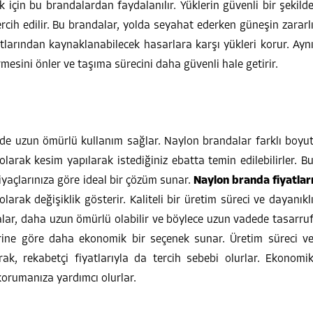
 için bu brandalardan faydalanılır. Yüklerin güvenli bir şekild
cih edilir. Bu brandalar, yolda seyahat ederken güneşin zararl
larından kaynaklanabilecek hasarlara karşı yükleri korur. Ayn
esini önler ve taşıma sürecini daha güvenli hale getirir.
e uzun ömürlü kullanım sağlar. Naylon brandalar farklı boyu
l olarak kesim yapılarak istediğiniz ebatta temin edilebilirler. B
tiyaçlarınıza göre ideal bir çözüm sunar.
Naylon branda fiyatlar
larak değişiklik gösterir. Kaliteli bir üretim süreci ve dayanıkl
alar, daha uzun ömürlü olabilir ve böylece uzun vadede tasarru
erine göre daha ekonomik bir seçenek sunar. Üretim süreci v
rak, rekabetçi fiyatlarıyla da tercih sebebi olurlar. Ekonomi
 korumanıza yardımcı olurlar.