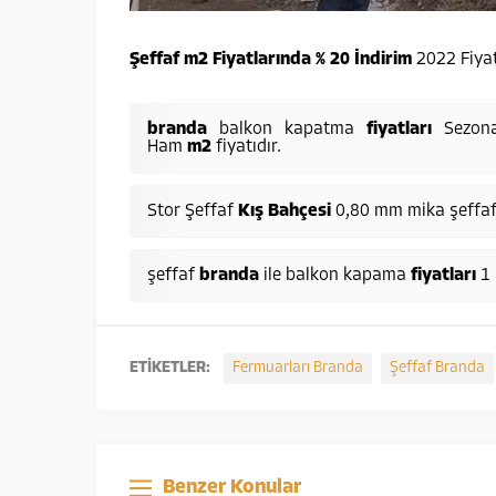
Şeffaf m2 Fiyatlarında % 20 İndirim
2022 Fiyat
branda
balkon kapatma
fiyatları
Sezon
Ham
m2
fiyatıdır.
Stor Şeffaf
Kış Bahçesi
0,80 mm mika şeffa
şeffaf
branda
ile balkon kapama
fiyatları
1 
ETİKETLER:
Fermuarları Branda
Şeffaf Branda
Benzer Konular