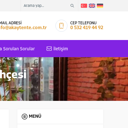
MAIL ADRESİ
CEP TELEFONU
nfo@akaytente.com.tr
0 532 419 44 92
a Sorulan Sorular
İletişim
hçesi
MENÜ