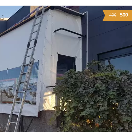
500
400