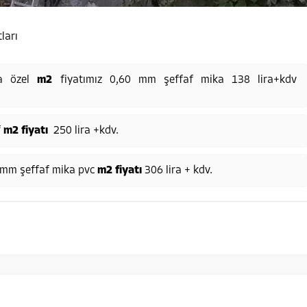
ları
a özel
m2
fiyatımız 0,60 mm şeffaf mika 138 lira+kdv
f
m2 fiyatı
250 lira +kdv.
mm şeffaf mika pvc
m2 fiyatı
306 lira + kdv.