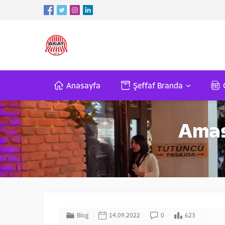
Anasayfa
Şeffaf Branda
Amas
Blog
14.09.2022
0
623