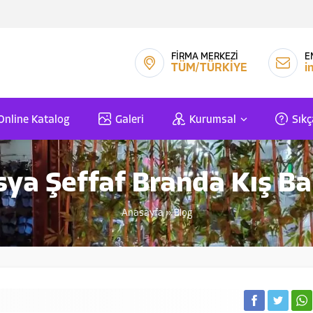
FİRMA MERKEZİ
E
TÜM/TÜRKİYE
i
Online Katalog
Galeri
Kurumsal
Sıkç
ya Şeffaf Branda Kış Ba
Anasayfa
»
Blog