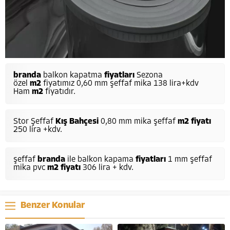
branda
balkon kapatma
fiyatları
Sezona
özel
m2
fiyatımız 0,60 mm şeffaf mika 138 lira+kdv
Ham
m2
fiyatıdır.
Stor Şeffaf
Kış Bahçesi
0,80 mm mika şeffaf
m2 fiyatı
250 lira +kdv.
şeffaf
branda
ile balkon kapama
fiyatları
1 mm şeffaf
mika pvc
m2 fiyatı
306 lira + kdv.
Benzer Konular