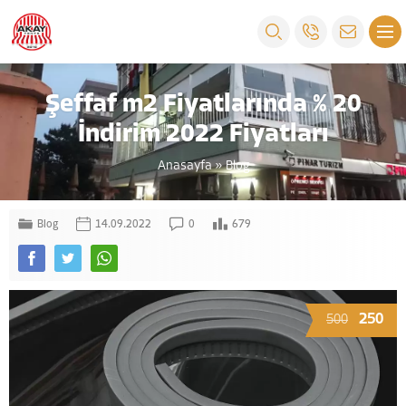
Şeffaf m2 Fiyatlarında % 20
İndirim 2022 Fiyatları
Anasayfa
»
Blog
Blog
14.09.2022
0
679
250
500